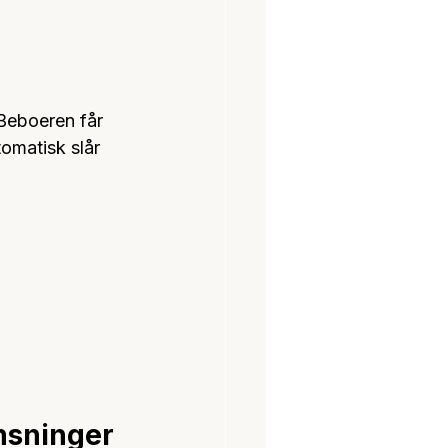
Beboeren får 
omatisk slår 
nsninger