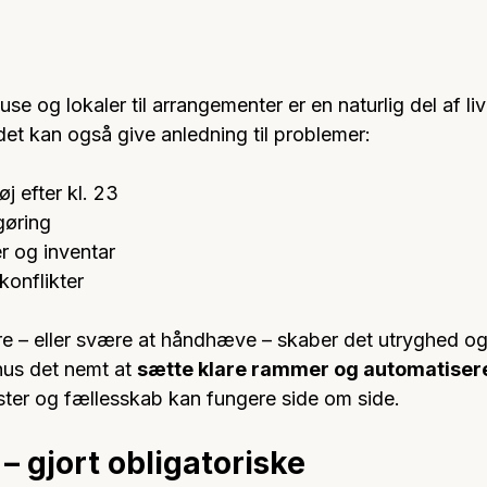
se og lokaler til arrangementer er en naturlig del af live
det kan også give anledning til problemer:
j efter kl. 23
gøring
r og inventar
onflikter
re – eller svære at håndhæve – skaber det utryghed og i
us det nemt at 
sætte klare rammer og automatisere
ster og fællesskab kan fungere side om side.
 – gjort obligatoriske