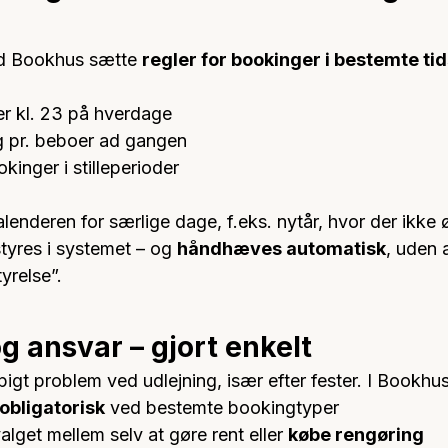
d Bookhus sætte 
regler for bookinger i bestemte tid
ter kl. 23 på hverdage
 pr. beboer ad gangen
kinger i stilleperioder
lenderen for særlige dage, f.eks. nytår, hvor der ikke 
styres i systemet – og 
håndhæves automatisk
, uden 
yrelse”.
g ansvar – gjort enkelt
igt problem ved udlejning, især efter fester. I Bookhus
obligatorisk
 ved bestemte bookingtyper
lget mellem selv at gøre rent eller 
købe rengøring