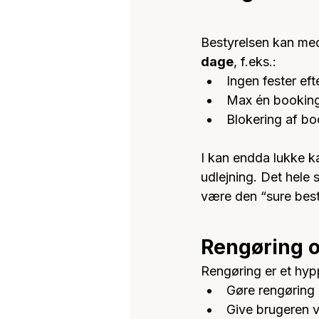
Bestyrelsen kan me
dage
, f.eks.:
Ingen fester ef
Max én booking
Blokering af boo
I kan endda lukke ka
udlejning. Det hele 
være den “sure best
Rengøring o
Rengøring er et hypp
Gøre rengøring 
Give brugeren va