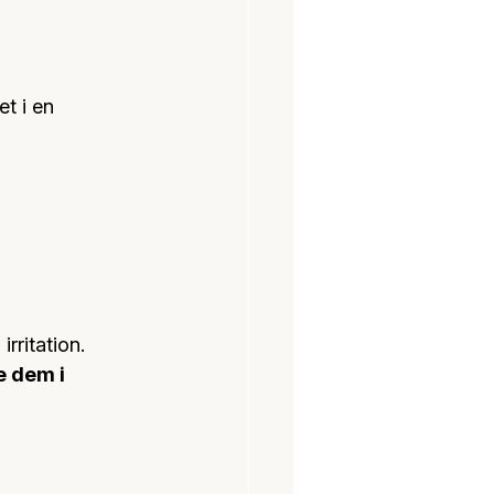
t i en 
rritation. 
 dem i 