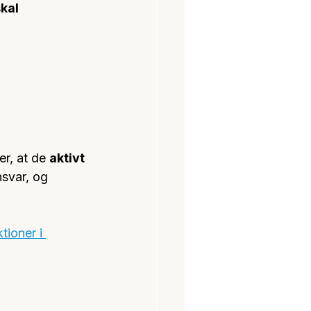
kal 
r, at de 
aktivt 
svar, og 
ioner i 