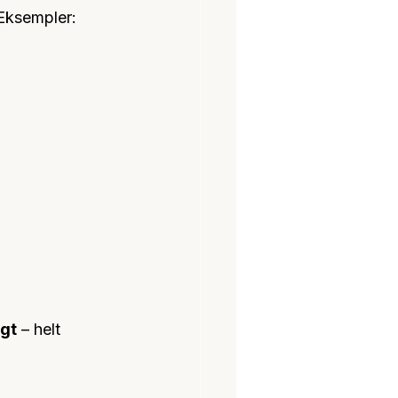
 Eksempler:
igt
 – helt 