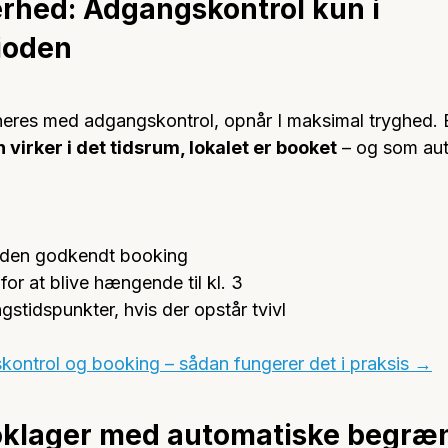
erhed: Adgangskontrol kun i 
ioden
eres med adgangskontrol, opnår I maksimal tryghed. 
 virker i det tidsrum, lokalet er booket
 – og som aut
uden godkendt booking
or at blive hængende til kl. 3
stidspunkter, hvis der opstår tvivl
ontrol og booking – sådan fungerer det i praksis →
klager med automatiske begræ