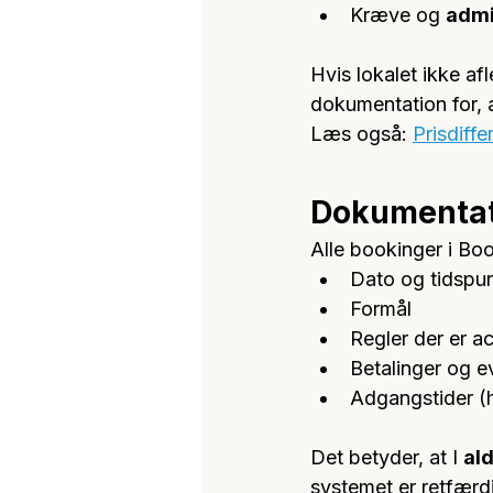
Kræve og 
admi
Hvis lokalet ikke af
dokumentation for, 
Læs også: 
Prisdiffe
Dokumentat
Alle bookinger i Bo
Dato og tidspu
Formål
Regler der er a
Betalinger og e
Adgangstider (
Det betyder, at I 
ald
systemet er retfærd