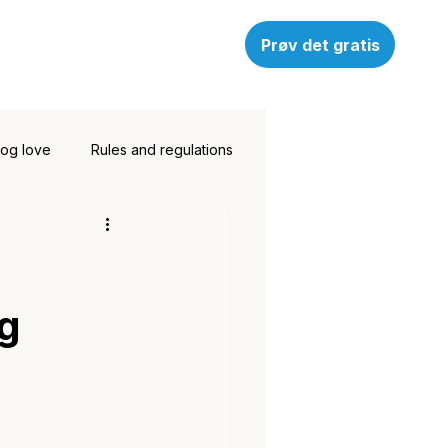
Prøv det gratis
 og love
Rules and regulations
og