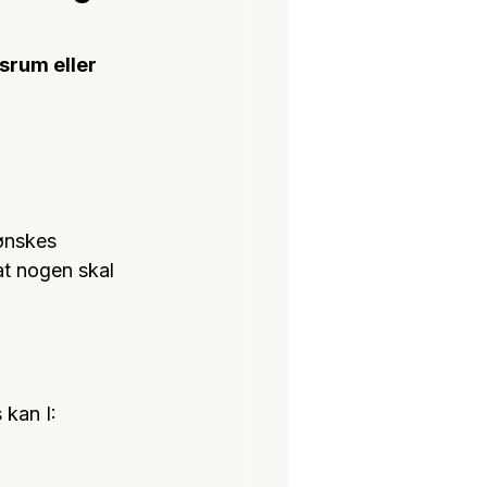
srum eller 
ønskes 
at nogen skal 
 kan I: