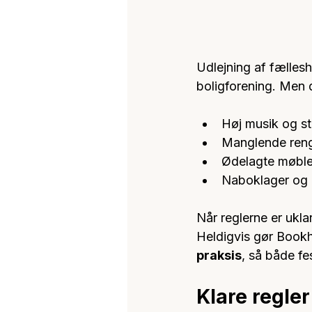
Udlejning af fælleshu
boligforening. Men 
Høj musik og stø
Manglende ren
Ødelagte møble
Naboklager og k
Når reglerne er ukla
Heldigvis gør Bookh
praksis
, så både fe
Klare regler