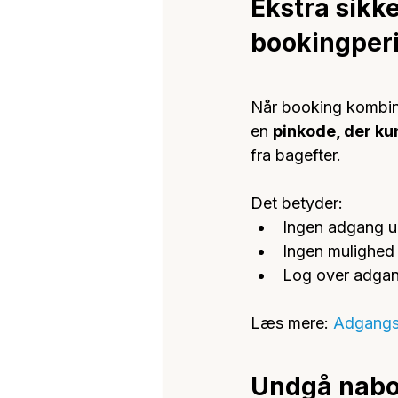
Ekstra sikk
bookingper
Når booking kombin
en 
pinkode, der kun
fra bagefter.
Det betyder:
Ingen adgang 
Ingen mulighed f
Log over adgang
Læs mere: 
Adgangsk
Undgå nabo