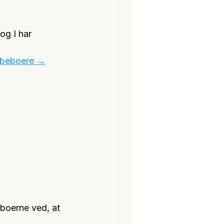
og I har 
le beboere →
eboerne ved, at 