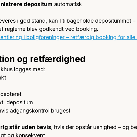
nistrere depositum
 automatisk
leveres i god stand, kan I tilbageholde depositummet – 
at reglerne blev godkendt ved booking.
rentiering i boligforeninger – retfærdig booking for al
ion og retfærdighed
okhus logges med:
nkt
ccepteret
vt. depositum
hvis adgangskontrol bruges)
rig står uden bevis
, hvis der opstår uenighed – og b
igt og konsekvent.