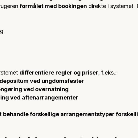
rugeren 
formålet med bookingen
 direkte i systemet.
ag
stemet 
differentiere regler og priser
, f.eks.:
g depositum ved ungdomsfester
rengøring ved overnatning
ing ved aftenarrangementer
t 
behandle forskellige arrangementstyper forskell