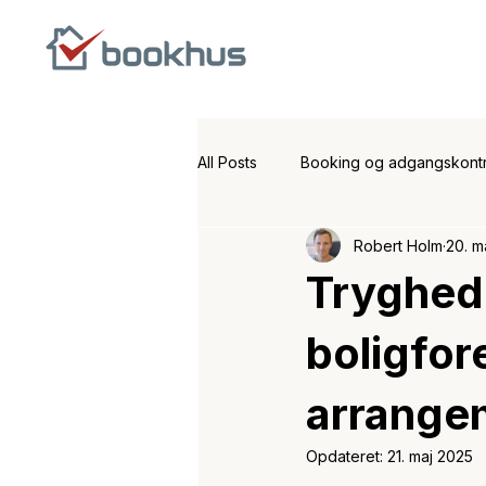
All Posts
Booking og adgangskontr
Robert Holm
20. m
Produkt nyheder
Booking og
Tryghed 
boligfor
arrange
Opdateret:
21. maj 2025