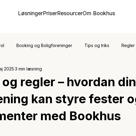
Løsninger
Priser
Resourcer
Om Bookhus
ol
Booking og Boligforeninger
Tips og triks
Regler
aj 2025
3 min læsning
 ketchersport
og regler – hvordan din
ening kan styre fester 
menter med Bookhus