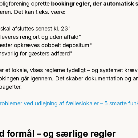
ligforening oprette 
bookingregler, der automatisk s
eren. Det kan f.eks. være:
 skal afsluttes senest kl. 23"
fleveres rengjort og uden affald"
ester opkræves dobbelt depositum"
nsvarlig for gæsters adfærd"
et lokale, vises reglerne tydeligt – og systemet kræve
ookingen går igennem. Det skaber dokumentation og an
bagefter.
oblemer ved udlejning af fælleslokaler – 5 smarte funkt
 formål – og særlige regler