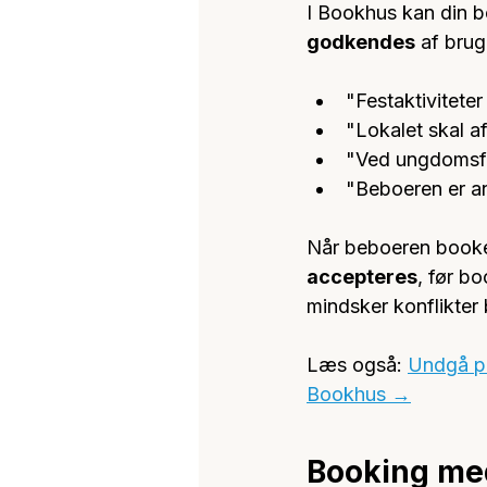
I Bookhus kan din bo
godkendes
 af brug
"Festaktiviteter
"Lokalet skal a
"Ved ungdomsf
"Beboeren er a
Når beboeren booker 
accepteres
, før b
mindsker konflikter 
Læs også: 
Undgå pr
Bookhus →
Booking med