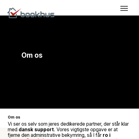
Om os
Lær Bookhus at kende – hvem vi er, og hvad vi
står for.
Om os
Vi ser os selv som jeres dedikerede partner, der står klar
med
dansk support
. Vores vigtigste opgave er at
fjerne den administrative bekymring, så I får
ro i