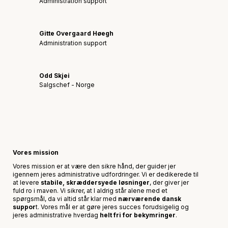
Administration support
Gitte Overgaard Høegh
Administration support
Odd Skjei
Salgschef - Norge
Vores mission
Vores mission er at være den sikre hånd, der guider jer
igennem jeres administrative udfordringer. Vi er dedikerede til
at levere
stabile, skræddersyede løsninger
, der giver jer
fuld ro i maven. Vi sikrer, at I aldrig står alene med et
spørgsmål, da vi altid står klar med
nærværende dansk
suppor
t. Vores mål er at gøre jeres succes forudsigelig og
jeres administrative hverdag
helt fri for bekymringer
.