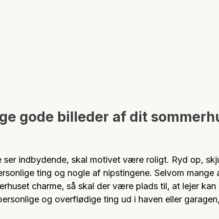
tage gode billeder af dit sommerh
de ser indbydende, skal motivet være roligt. Ryd op, skju
ersonlige ting og nogle af nipstingene. Selvom mange a
rhuset charme, så skal der være plads til, at lejer kan s
rsonlige og overflødige ting ud i haven eller garagen