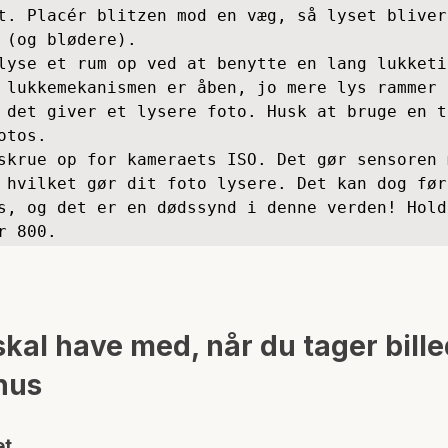
t. Placér blitzen mod en væg, så lyset bliver
 (og blødere). 

lyse et rum op ved at benytte en lang lukketid
 lukkemekanismen er åben, jo mere lys rammer 
 det giver et lysere foto. Husk at bruge en tr
otos. 

skrue op for kameraets ISO. Det gør sensoren m
 hvilket gør dit foto lysere. Det kan dog føre
s, og det er en dødssynd i denne verden! Hold
r 800.
kal have med, når du tager bille
hus
et