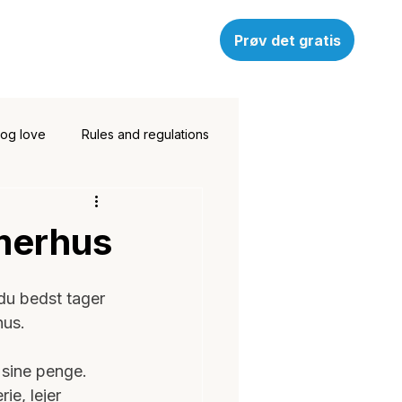
Prøv det gratis
 og love
Rules and regulations
mmerhus
 du bedst tager 
hus.
 sine penge. 
ie, lejer 