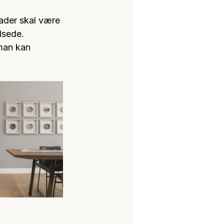
lader skal være 
dsede.
man kan 