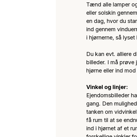
Tænd alle lamper og 
eller solskin genne
en dag, hvor du star
ind gennem vinduerne
i hjørnerne, så lyset 
Du kan evt. alliere 
billeder. I må prøve
hjørne eller ind mod
Vinkel og linjer:
Ejendomsbilleder ha
gang. Den mulighed 
tanken om vidvinkel 
få rum til at se end
ind i hjørnet af et r
forskellige vinkler f