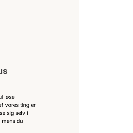
us
l løse 
f vores ting er 
e sig selv i 
, mens du 