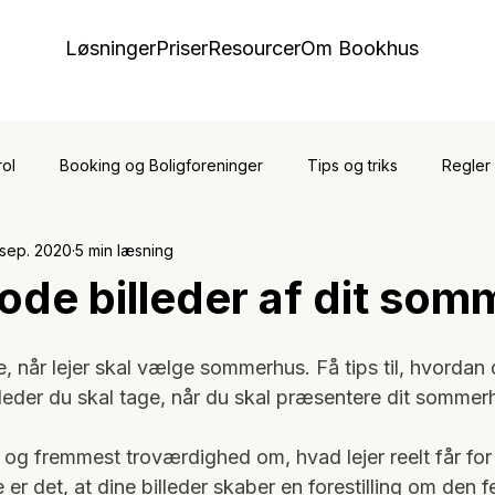
Løsninger
Priser
Resourcer
Om Bookhus
ol
Booking og Boligforeninger
Tips og triks
Regler
 sep. 2020
5 min læsning
 ketchersport
 gode billeder af dit so
e, når lejer skal vælge sommerhus. Få tips til, hvordan
illeder du skal tage, når du skal præsentere dit sommer
t og fremmest troværdighed om, hvad lejer reelt får for
r det, at dine billeder skaber en forestilling om den fer