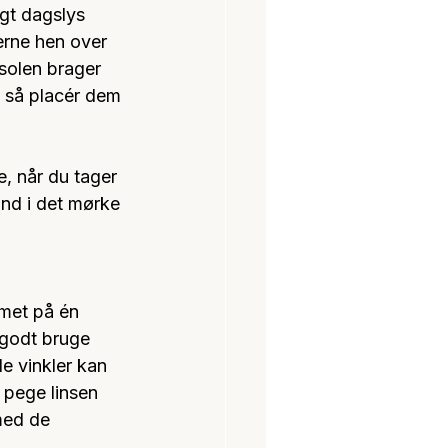
gt dagslys 
erne hen over 
solen brager 
, så placér dem 
, når du tager 
ind i det mørke 
mmet på én 
 godt bruge 
e vinkler kan 
 pege linsen 
 med de 