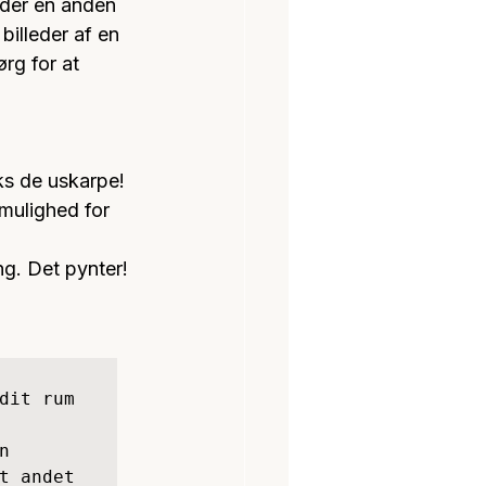
møder en anden 
billeder af en 
rg for at 
ks de uskarpe! 
mulighed for 
ng. Det pynter!
dit rum 
 
t andet 