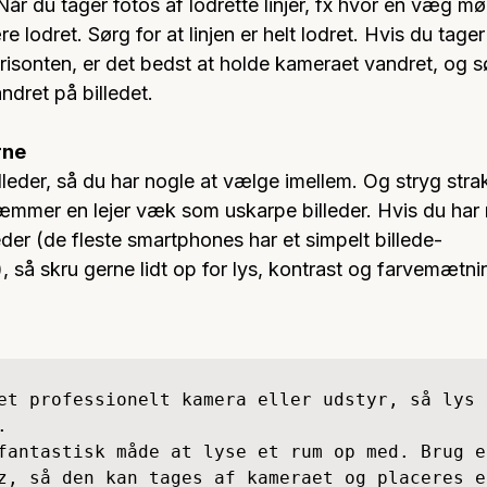
. Når du tager fotos af lodrette linjer, fx hvor en væg 
 lodret. Sørg for at linjen er helt lodret. Hvis du tager 
risonten, er det bedst at holde kameraet vandret, og sø
ndret på billedet.
rne
leder, så du har nogle at vælge imellem. Og stryg stra
ræmmer en lejer væk som uskarpe billeder. Hvis du har 
leder (de fleste smartphones har et simpelt billede-
 så skru gerne lidt op for lys, kontrast og farvemætni
et professionelt kamera eller udstyr, så lys 
 

fantastisk måde at lyse et rum op med. Brug en
z, så den kan tages af kameraet og placeres e