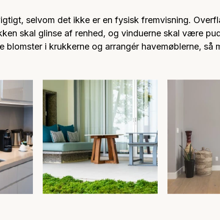
gtigt, selvom det ikke er en fysisk fremvisning. Overf
økken skal glinse af renhed, og vinduerne skal være pu
e blomster i krukkerne og arrangér havemøblerne, så 