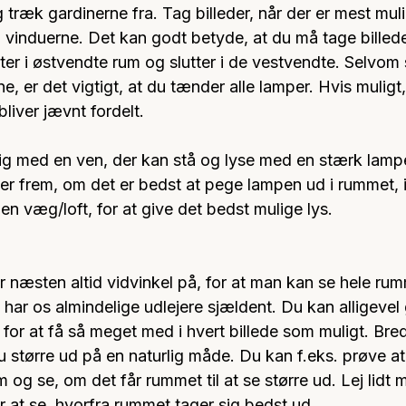
træk gardinerne fra. Tag billeder, når der er mest muli
m vinduerne. Det kan godt betyde, at du må tage billed
ter i østvendte rum og slutter i de vestvendte. Selvom 
, er det vigtigt, at du tænder alle lamper. Hvis muligt
bliver jævnt fordelt. 
dig med en ven, der kan stå og lyse med en stærk lampe
 jer frem, om det er bedst at pege lampen ud i rummet, 
 en væg/loft, for at give det bedst mulige lys.
r næsten altid vidvinkel på, for at man kan se hele ru
har os almindelige udlejere sjældent. Du kan alligevel
for at få så meget med i hvert billede som muligt. Bred
nu større ud på en naturlig måde. Du kan f.eks. prøve at
um og se, om det får rummet til at se større ud. Lej lidt
or at se, hvorfra rummet tager sig bedst ud. 