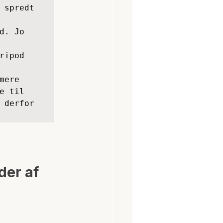
 spredt 
. Jo 
ipod 
ere 
 til 
 derfor 
der af 