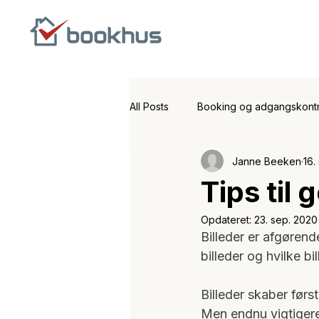
All Posts
Booking og adgangskontr
Janne Beeken
16.
Produkt nyheder
Booking og
Tips til
Opdateret:
23. sep. 2020
Billeder er afgørend
billeder og hvilke b
Billeder skaber førs
Men endnu vigtigere e