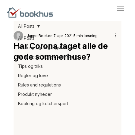
All Posts
Janne Beeken
7. apr. 2021
5 min læsning
All Posts
Har Corona taget alle de
Booking og adgangskontrol
gode sommerhuse?
Booking og Boligforeninger
Tips og triks
Regler og love
Rules and regulations
Produkt nyheder
Booking og ketchersport