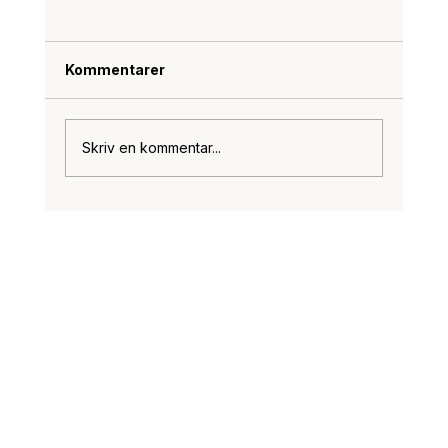
Kommentarer
Skriv en kommentar...
Ferie i Danmark er det helt store hit