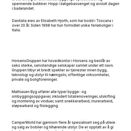
spennende butikker. Hopp i bølgebassenget og avslutt dagen
i badelandet.
Danitalia eies av Elisabeth Hjorth, som har bodd i Toscana i
over 20 år. Siden 1998 har hun formidlet unike ferieboliger i
Italia.
HorsensGruppen har hovedkontor i Horsens og består av
seks sterke, selvstendige selskaper samlet under ett navn.
Gruppen tilbyr et bredt spekter av tjenester innen bygg,
teknologi og utstyr til næringsliv, offentlige virksomheter,
private og boligforeninger.
Mathiasen Byg utfører alle typer bygge- og
ombyggingsoppgaver, inkludert totalrenoveringer, utskifting
og montering av vinduer, samt snekkerarbeid, murerarbeid,
støpearbeid og flislegging.
CamperWorld har gjennom flere år spesialisert seg på utleie
og salg av bobiler og tilhørende utstyr. De er opptatt av å gi