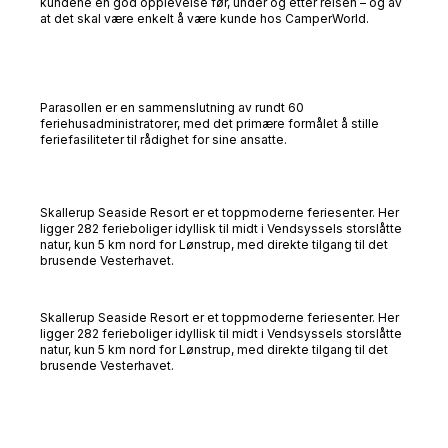
kundene en god opplevelse før, under og etter reisen – og av
at det skal være enkelt å være kunde hos CamperWorld.
Parasollen er en sammenslutning av rundt 60
feriehusadministratorer, med det primære formålet å stille
feriefasiliteter til rådighet for sine ansatte.
Skallerup Seaside Resort er et toppmoderne feriesenter. Her
ligger 282 ferieboliger idyllisk til midt i Vendsyssels storslåtte
natur, kun 5 km nord for Lønstrup, med direkte tilgang til det
brusende Vesterhavet.
Skallerup Seaside Resort er et toppmoderne feriesenter. Her
ligger 282 ferieboliger idyllisk til midt i Vendsyssels storslåtte
natur, kun 5 km nord for Lønstrup, med direkte tilgang til det
brusende Vesterhavet.