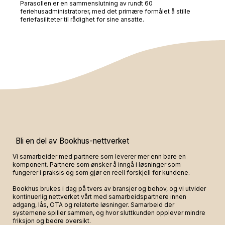
Parasollen er en sammenslutning av rundt 60
feriehusadministratorer, med det primære formålet å stille
feriefasiliteter til rådighet for sine ansatte.
Bli en del av Bookhus-nettverket
Vi samarbeider med partnere som leverer mer enn bare en
komponent. Partnere som ønsker å inngå i løsninger som
fungerer i praksis og som gjør en reell forskjell for kundene.
Bookhus brukes i dag på tvers av bransjer og behov, og vi utvider
kontinuerlig nettverket vårt med samarbeidspartnere innen
adgang, lås, OTA og relaterte løsninger. Samarbeid der
systemene spiller sammen, og hvor sluttkunden opplever mindre
friksjon og bedre oversikt.