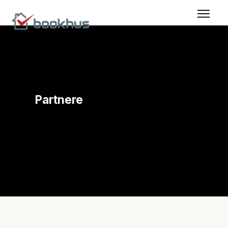
Partnere
Vi integrerer med adgangskontroll, varmestyring,
strømmåling og andre IoT-enheter.