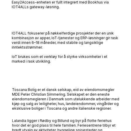
Easy2Access-enheten er fullt integrert med Bookhus via
IOT4ALLs gateway-løsning.
IOT4ALL fokuserer på nøkkelferdige prosjekter der en unik
kombinasjon av apper, IoT-tjenester og ERP-løsninger gir rask
verdi innen 6–18 måneder, med stabile og langsiktige
inntektsstrømmer.
IoT brukes som et verktøy for å styrke virksomheter i et
marked i rask utvikling.
Toscana Bolig er et dansk selskap, eid av eiendomsmegler
MDE Peter Christian Simmering. Selskapet er den eneste
eiendomsmegleren i Danmark som utelukkende arbeider med
kjøp og salg av leiligheter, hus, landeiendommer, vingårder og
eksklusive boliger i Toscana og andre italienske regioner.
Lalandia ligger i Rødby og Billund og byr på flotte feriehus
hvor det er god plass til hele familien. Feriesentrene tilbyr et
bredt utvalg av aktiviteter, hyggelige spisesteder og