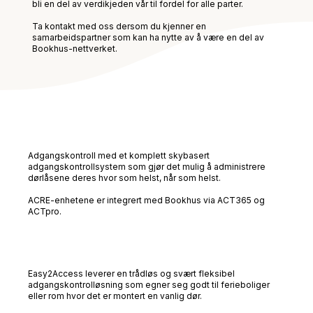
bli en del av verdikjeden vår til fordel for alle parter.
Ta kontakt med oss dersom du kjenner en
samarbeidspartner som kan ha nytte av å være en del av
Bookhus-nettverket.
Adgangskontroll med et komplett skybasert
adgangskontrollsystem som gjør det mulig å administrere
dørlåsene deres hvor som helst, når som helst.
ACRE-enhetene er integrert med Bookhus via ACT365 og
ACTpro.
Easy2Access leverer en trådløs og svært fleksibel
adgangskontrolløsning som egner seg godt til ferieboliger
eller rom hvor det er montert en vanlig dør.