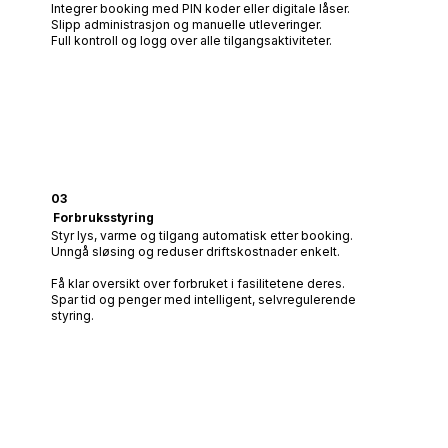
Integrer booking med PIN koder eller digitale låser.
Slipp administrasjon og manuelle utleveringer.
Full kontroll og logg over alle tilgangsaktiviteter.
03
Forbruksstyring
Styr lys, varme og tilgang automatisk etter booking.
Unngå sløsing og reduser driftskostnader enkelt.
Få klar oversikt over forbruket i fasilitetene deres.
Spar tid og penger med intelligent, selvregulerende
styring.