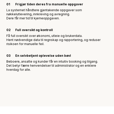
01
Frigjør tiden deres fra manuelle oppgaver
La systemet håndtere gjentakende oppgaver som
nøkkelutlevering, innkreving og avregning.
Dere får mer tid til kjerneoppgaven.
02
Full oversikt og kontroll
Få full oversikt over økonomi, utleie og brukerdata.
Hent nødvendige data til regnskap og rapportering, og reduser
risikoen for manuelle feil.
En selvbetjent oplevelse uden bøvl
03
Beboere, ansatte og kunder får en intuitiv booking og tilgang.
Det betyr færre henvendelser til administrator og en enklere
hverdag for alle.