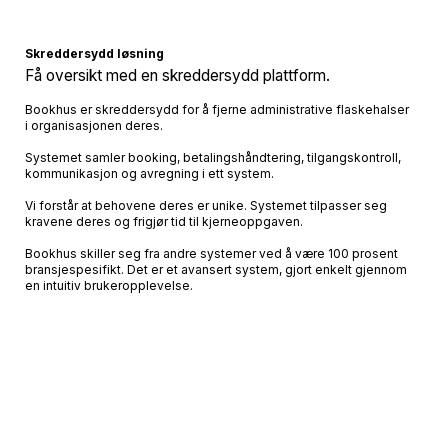
Skreddersydd løsning
Få oversikt med en skreddersydd plattform.
Bookhus er skreddersydd for å fjerne administrative flaskehalser
i organisasjonen deres.
Systemet samler booking, betalingshåndtering, tilgangskontroll,
kommunikasjon og avregning i ett system.
Vi forstår at behovene deres er unike. Systemet tilpasser seg
kravene deres og frigjør tid til kjerneoppgaven.
Bookhus skiller seg fra andre systemer ved å være 100 prosent
bransjespesifikt. Det er et avansert system, gjort enkelt gjennom
en intuitiv brukeropplevelse.