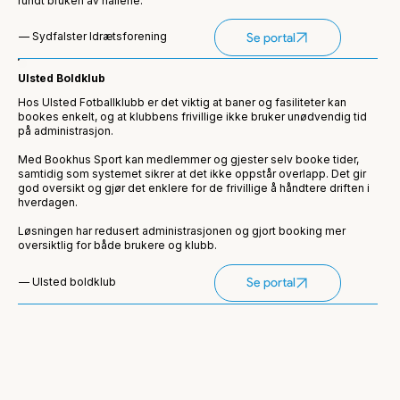
rundt bruken av hallene.
— Sydfalster Idrætsforening
Se portal
Ulsted Boldklub
Hos Ulsted Fotballklubb er det viktig at baner og fasiliteter kan
bookes enkelt, og at klubbens frivillige ikke bruker unødvendig tid
på administrasjon.
Med Bookhus Sport kan medlemmer og gjester selv booke tider,
samtidig som systemet sikrer at det ikke oppstår overlapp. Det gir
god oversikt og gjør det enklere for de frivillige å håndtere driften i
hverdagen.
Løsningen har redusert administrasjonen og gjort booking mer
oversiktlig for både brukere og klubb.
— Ulsted boldklub
Se portal