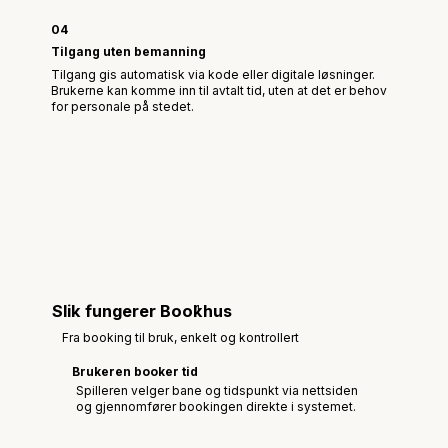
04
Tilgang uten bemanning
Tilgang gis automatisk via kode eller digitale løsninger.
Brukerne kan komme inn til avtalt tid, uten at det er behov
for personale på stedet.
Slik fungerer Bookhus
1
Fra booking til bruk, enkelt og kontrollert
Brukeren booker tid
Spilleren velger bane og tidspunkt via nettsiden
og gjennomfører bookingen direkte i systemet.