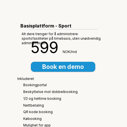
Basisplattform - Sport
Alt dere trenger for å administrere
sportsfasiliteter på timebasis, uten unødvendig
599
administrasjon.
NOK/md
Book en demo
Inkluderet
Bookingportal
Beskyttelse mot dobbelbooking
1/2 og heltime booking
Nettbetaling
QR kode booking
Købooking
Mulighet for app