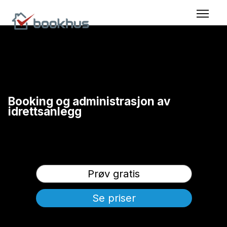
Booking og administrasjon av
idrettsanlegg
Bookhus Sport er en løsning som passer hverdagen i
idrettshaller, klubber og aktivitetssentre, der baner og fasiliteter
bookes timebasert, og hvor oversikt, rettferdig fordeling og
stabil drift er avgjørende.
Prøv gratis
Se priser