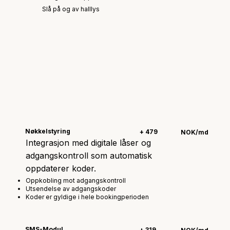
Slå på og av halllys
Nøkkelstyring
+ 479
NOK/md
Integrasjon med digitale låser og
adgangskontroll som automatisk
oppdaterer koder.
Oppkobling mot adgangskontroll
Utsendelse av adgangskoder
Koder er gyldige i hele bookingperioden
SMS-Modul
+ 319