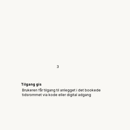
3
Tilgang gis
Brukeren får tilgang til anlegget i det bookede
tidsrommet via kode eller digital adgang