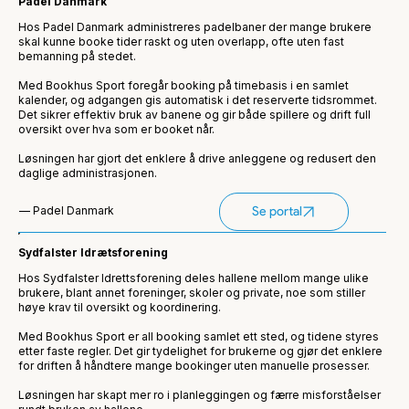
Padel Danmark
Hos Padel Danmark administreres padelbaner der mange brukere
skal kunne booke tider raskt og uten overlapp, ofte uten fast
bemanning på stedet.
Med Bookhus Sport foregår booking på timebasis i en samlet
kalender, og adgangen gis automatisk i det reserverte tidsrommet.
Det sikrer effektiv bruk av banene og gir både spillere og drift full
oversikt over hva som er booket når.
Løsningen har gjort det enklere å drive anleggene og redusert den
daglige administrasjonen.
— Padel Danmark
Se portal
Sydfalster Idrætsforening
Hos Sydfalster Idrettsforening deles hallene mellom mange ulike
brukere, blant annet foreninger, skoler og private, noe som stiller
høye krav til oversikt og koordinering.
Med Bookhus Sport er all booking samlet ett sted, og tidene styres
etter faste regler. Det gir tydelighet for brukerne og gjør det enklere
for driften å håndtere mange bookinger uten manuelle prosesser.
Løsningen har skapt mer ro i planleggingen og færre misforståelser