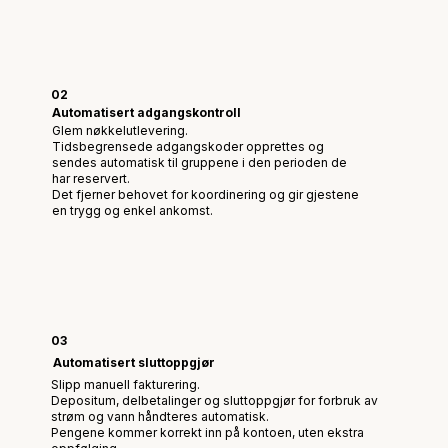
02
Automatisert adgangskontroll
Glem nøkkelutlevering.
Tidsbegrensede adgangskoder opprettes og
sendes automatisk til gruppene i den perioden de
har reservert.
Det fjerner behovet for koordinering og gir gjestene
en trygg og enkel ankomst.
03
Automatisert sluttoppgjør
Slipp manuell fakturering.
Depositum, delbetalinger og sluttoppgjør for forbruk av
strøm og vann håndteres automatisk.
Pengene kommer korrekt inn på kontoen, uten ekstra