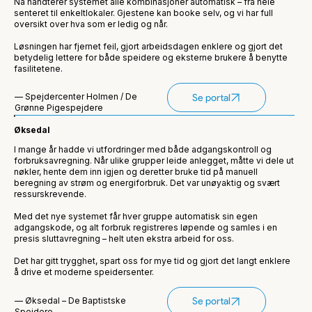
Nå håndterer systemet alle kombinasjoner automatisk – fra hele
senteret til enkeltlokaler. Gjestene kan booke selv, og vi har full
oversikt over hva som er ledig og når.
Løsningen har fjernet feil, gjort arbeidsdagen enklere og gjort det
betydelig lettere for både speidere og eksterne brukere å benytte
fasilitetene.
— Spejdercenter Holmen / De
Se portal
Grønne Pigespejdere
Øksedal
I mange år hadde vi utfordringer med både adgangskontroll og
forbruksavregning. Når ulike grupper leide anlegget, måtte vi dele ut
nøkler, hente dem inn igjen og deretter bruke tid på manuell
beregning av strøm og energiforbruk. Det var unøyaktig og svært
ressurskrevende.
Med det nye systemet får hver gruppe automatisk sin egen
adgangskode, og alt forbruk registreres løpende og samles i en
presis sluttavregning – helt uten ekstra arbeid for oss.
Det har gitt trygghet, spart oss for mye tid og gjort det langt enklere
å drive et moderne speidersenter.
— Øksedal – De Baptistske
Se portal
Spejdere