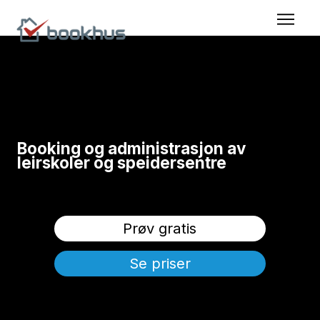
Booking og administrasjon av
leirskoler og speidersentre
Bookhus Lodge er en komplett bookingløsning, utviklet for
utleie av leir- og speidersentre.
Prøv gratis
Se priser