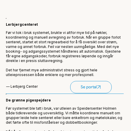
Lerbjergcenteret
Før vi tok i bruk systemet, brukte vi altfor mye tid på nøkler,
koordinering og manuell avregning av forbruk. Når en gruppe forlot
senteret, startet et stort regnearbeid for å få oversikt over strøm,
varme og annet forbruk. Feil var nesten uunngåelige. Med det nye
booking- og adgangssystemet håndteres alt automatisk. Gjestene
får egne adgangskoder, forbruk registreres løpende og inngår
direkte i en presis sluttavregning.
Det har fjernet mye administrativt stress og gjort hele
utleieprosessen både enklere og mer profesjonell.
— Lerbjerg Center
Se portal
De grønne pigespejdere
Før systemet ble tatt i bruk, var utleien av Speidersenter Holmen
både tidkrevende og uoversiktlig. Vi måtte koordinere manuelt om
grupper leide hele senteret eller bare enkeltrom og møtelokaler, og
det førte ofte til misforståelser og dobbeltbookinger.