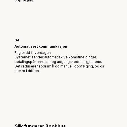
oppfølging.
04
Automatisert kommunikasjon
Frigjør tid i hverdagen.
Systemet sender automatisk velkomstmeldinger,
betalingspåminnelser og adgangskoder til gjestene.
Det reduserer spørsmål og manuell oppfølging, og gir
mer ro i driften.
Slik fungerer Bookhus