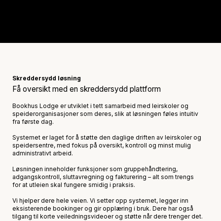
Skreddersydd løsning
Få oversikt med en skreddersydd plattform
Bookhus Lodge er utviklet i tett samarbeid med leirskoler og
speiderorganisasjoner som deres, slik at løsningen føles intuitiv
fra første dag.
Systemet er laget for å støtte den daglige driften av leirskoler og
speidersentre, med fokus på oversikt, kontroll og minst mulig
administrativt arbeid.
Løsningen inneholder funksjoner som gruppehåndtering,
adgangskontroll, sluttavregning og fakturering – alt som trengs
for at utleien skal fungere smidig i praksis.
Vi hjelper dere hele veien. Vi setter opp systemet, legger inn
eksisterende bookinger og gir opplæring i bruk. Dere har også
tilgang til korte veiledningsvideoer og støtte når dere trenger det.