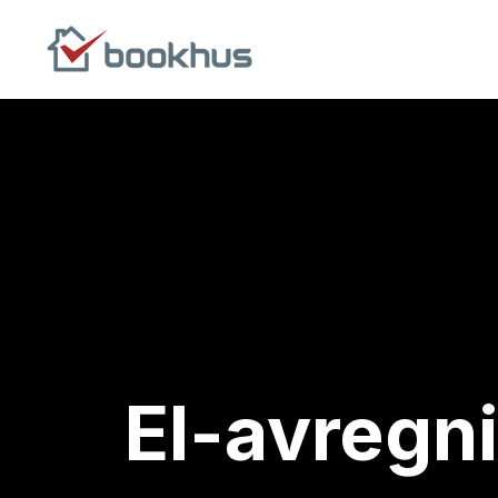
El-avregn
Når strømforbruk skal avregnes korrekt uten ekstra ar