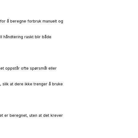
t for å beregne forbruk manuelt og
l håndtering raskt blir både
det oppstår ofte spørsmål eller
 slik at dere ikke trenger å bruke
et er beregnet, uten at det krever