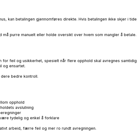
us, kan betalingen gjennomføres direkte. Hvis betalingen ikke skjer i tid
ad må purre manuelt eller holde oversikt over hvem som mangler å betale.
 for feil og usikkerhet, spesielt når flere opphold skal avregnes samtidi
il og ensartet.
r dere bedre kontroll.
llom opphold
oldets avslutning
eregninger
ære tydelig og enkel å forklare
ativt arbeid, færre feil og mer ro rundt avregningen.