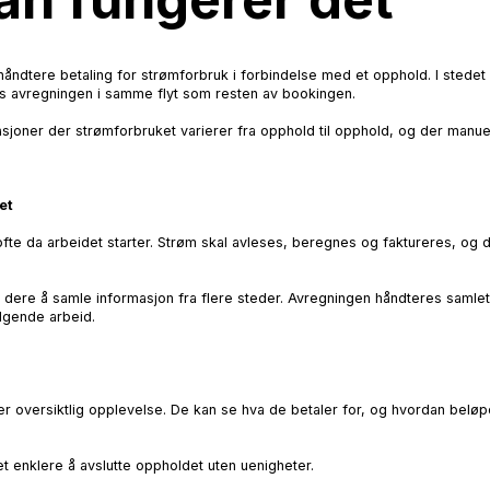
 håndtere betaling for strømforbruk i forbindelse med et opphold. I stede
les avregningen i samme flyt som resten av bookingen.
asjoner der strømforbruket varierer fra opphold til opphold, og der manuel
et
 ofte da arbeidet starter. Strøm skal avleses, beregnes og faktureres, og 
dere å samle informasjon fra flere steder. Avregningen håndteres samlet,
lgende arbeid.
r oversiktlig opplevelse. De kan se hva de betaler for, og hvordan beløp
t enklere å avslutte oppholdet uten uenigheter.