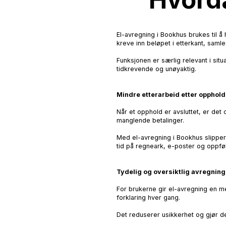
El-avregning i Bookhus brukes til å
kreve inn beløpet i etterkant, sam
Funksjonen er særlig relevant i situ
tidkrevende og unøyaktig.
Mindre etterarbeid etter opphold
Når et opphold er avsluttet, er det
manglende betalinger.
Med el-avregning i Bookhus slipper 
tid på regneark, e-poster og oppfø
Tydelig og oversiktlig avregning
For brukerne gir el-avregning en me
forklaring hver gang.
Det reduserer usikkerhet og gjør de