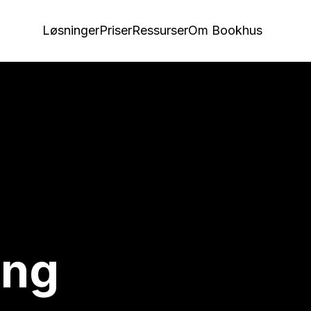
Løsninger
Priser
Ressurser
Om Bookhus
ing
beid