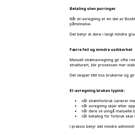
Betaling uten purringer
Når el-avregning er en del av Bookh
påminnelse.
Det betyr at dere i langt mindre gr
Færre feil og mindre usikkerhet
Manuell strømavregning gir ofte rom
strukturert, blir prosessen mer stab
Det skaper tillit hos brukerne og gi
El-avregning brukes typisk:
• når strømforbruk varierer me
• når avregning skjer etter opph
• når dere vil unngå manuelle b
• når betaling for forbruk skal v
I praksis betyr det mindre administr