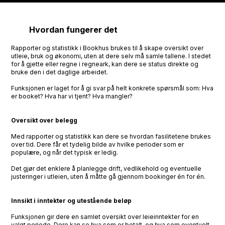
Hvordan fungerer det
Rapporter og statistikk i Bookhus brukes til å skape oversikt over
utleie, bruk og økonomi, uten at dere selv må samle tallene. I stedet
for å gjette eller regne i regneark, kan dere se status direkte og
bruke den i det daglige arbeidet.
Funksjonen er laget for å gi svar på helt konkrete spørsmål som: Hva
er booket? Hva har vi tjent? Hva mangler?
Oversikt over belegg
Med rapporter og statistikk kan dere se hvordan fasilitetene brukes
over tid. Dere får et tydelig bilde av hvilke perioder som er
populære, og når det typisk er ledig.
Det gjør det enklere å planlegge drift, vedlikehold og eventuelle
justeringer i utleien, uten å måtte gå gjennom bookinger én for én.
Innsikt i inntekter og utestående beløp
Funksjonen gir dere en samlet oversikt over leieinntekter for en
valgt periode. Dere kan se hva som er betalt, og hva som eventuelt