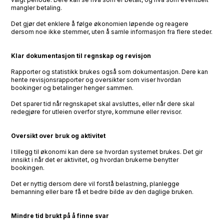
mangler betaling.
Det gjør det enklere å følge økonomien løpende og reagere
dersom noe ikke stemmer, uten å samle informasjon fra flere steder.
Klar dokumentasjon til regnskap og revisjon
Rapporter og statistikk brukes også som dokumentasjon. Dere kan
hente revisjonsrapporter og oversikter som viser hvordan
bookinger og betalinger henger sammen.
Det sparer tid når regnskapet skal avsluttes, eller når dere skal
redegjøre for utleien overfor styre, kommune eller revisor.
Oversikt over bruk og aktivitet
I tillegg til økonomi kan dere se hvordan systemet brukes. Det gir
innsikt i når det er aktivitet, og hvordan brukerne benytter
bookingen.
Det er nyttig dersom dere vil forstå belastning, planlegge
bemanning eller bare få et bedre bilde av den daglige bruken.
Mindre tid brukt på å finne svar