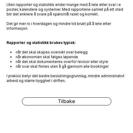
Uten rapporter og statistikk ender mange med å lete etter svar i e
poster, kalendere og systemer. Med rapportene samlet på ett sted
blir det enklere å svare på spørsmål raskt og korrekt.
Det gir mer ro i hverdagen og mindre tid brukt på å lete etter
informasjon.
Rapporter og statistikk brukes typisk:
• når det skal skapes oversikt over belegg
• når økonomien skal følges løpende
• når det skal dokumenteres overfor revisor eller styre
• når svar skal finnes uten å gå gjennom alle bookinger
I praksis betyr det bedre beslutningsgrunnlag, mindre administrativt
arbeid og større trygghet i driften.
Tilbake