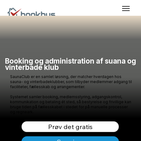
Booking og administration af suana og
vinterbade klub
SaunaClub er en samlet løsning, der matcher hverdagen hos
sauna- og vinterbadeklubber, som tilbyder medlemmer adgang til
faciliteter, fællesskab og arrangementer.
Systemet samler booking, medlemsstyring, adgangskontrol,
kommunikation og betaling ét sted, så bestyrelse og frivillige kan
bruge tiden på fællesskabet i stedet for på manuelle processer
og regneark.
Prøv det gratis