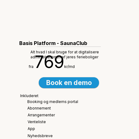
Basis Platform - SaunaClub
Alt hvad I skal bruge for at digitalisere
769
administrationen af jeres ferieboliger
fra
kr/md
Book en demo
Inkluderet
Booking og medlems portal
Abonnement
Arrangementer
Venteliste
App
Nyhedsbreve