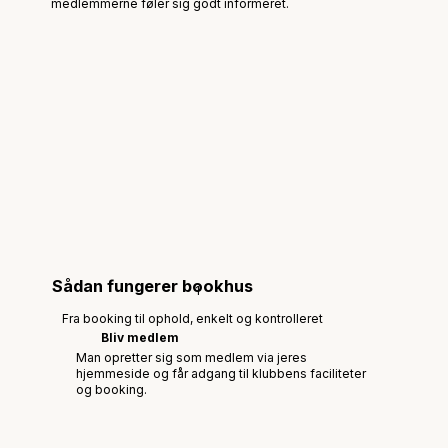
medlemmerne føler sig godt informeret.
Sådan fungerer bookhus
1
Fra booking til ophold, enkelt og kontrolleret
Bliv medlem
Man opretter sig som medlem via jeres
hjemmeside og får adgang til klubbens faciliteter
og booking.