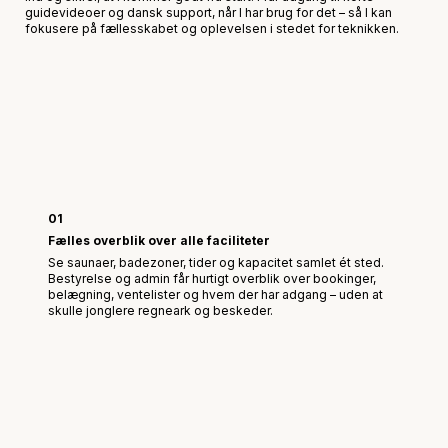
guidevideoer og dansk support, når I har brug for det – så I kan
fokusere på fællesskabet og oplevelsen i stedet for teknikken.
01
Fælles overblik over alle faciliteter
Se saunaer, badezoner, tider og kapacitet samlet ét sted.
Bestyrelse og admin får hurtigt overblik over bookinger,
belægning, ventelister og hvem der har adgang – uden at
skulle jonglere regneark og beskeder.