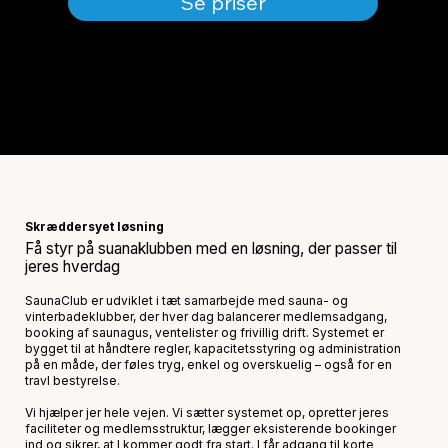
Se priser
Skræddersyet løsning
Få styr på suanaklubben med en løsning, der passer til
jeres hverdag
SaunaClub er udviklet i tæt samarbejde med sauna- og
vinterbadeklubber, der hver dag balancerer medlemsadgang,
booking af saunagus, ventelister og frivillig drift. Systemet er
bygget til at håndtere regler, kapacitetsstyring og administration
på en måde, der føles tryg, enkel og overskuelig – også for en
travl bestyrelse.
Vi hjælper jer hele vejen. Vi sætter systemet op, opretter jeres
faciliteter og medlemsstruktur, lægger eksisterende bookinger
ind og sikrer, at I kommer godt fra start. I får adgang til korte