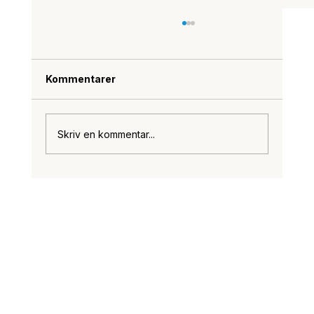
Kommentarer
Skriv en kommentar...
Adgangskontrol og Booking System:
Den Ultimative Sammensætning