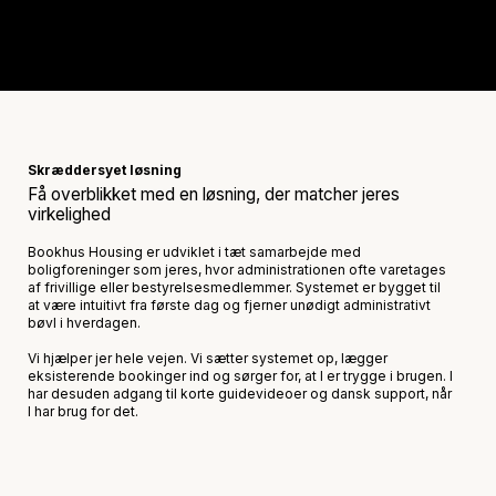
Skræddersyet løsning
Få overblikket med en løsning, der matcher jeres
virkelighed
Bookhus Housing er udviklet i tæt samarbejde med
boligforeninger som jeres, hvor administrationen ofte varetages
af frivillige eller bestyrelsesmedlemmer. Systemet er bygget til
at være intuitivt fra første dag og fjerner unødigt administrativt
bøvl i hverdagen.
Vi hjælper jer hele vejen. Vi sætter systemet op, lægger
eksisterende bookinger ind og sørger for, at I er trygge i brugen. I
har desuden adgang til korte guidevideoer og dansk support, når
I har brug for det.