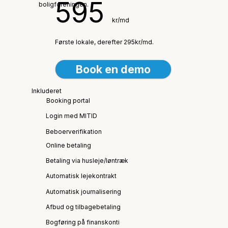
595
boligforeningen.
kr/md
Første lokale, derefter 295kr/md.
Book en demo
Inkluderet
Booking portal
Login med MITID
Beboerverifikation
Online betaling
Betaling via husleje/løntræk
Automatisk lejekontrakt
Automatisk journalisering
Afbud og tilbagebetaling
Bogføring på finanskonti