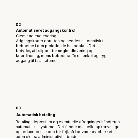
02
Automatiseret adgangskontrol
Glem nøgleudlevering.
Adgangskoder oprettes og sendes automatisk til
beboerne i den periode, de har booket. Det
betyder, at I slipper for nøgleudlevering og
koordinering, mens beboerne får en enkel og tryg
adgang til faciliteterne.
03
Automatisk betaling
Betaling, depositum og eventuelle afregninger håndteres
automatisk i systemet. Det fjerner manuelle opkrævninger
og reducerer risikoen for fejl, så I bevarer overblikket
uden ekstra administrativt arbejde.