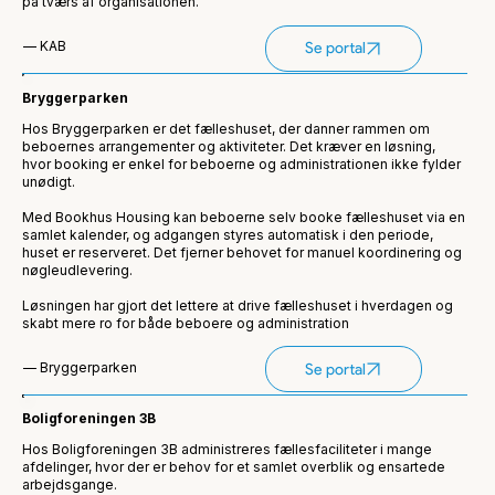
på tværs af organisationen.
— KAB
Se portal
Bryggerparken
Hos Bryggerparken er det fælleshuset, der danner rammen om
beboernes arrangementer og aktiviteter. Det kræver en løsning,
hvor booking er enkel for beboerne og administrationen ikke fylder
unødigt.
Med Bookhus Housing kan beboerne selv booke fælleshuset via en
samlet kalender, og adgangen styres automatisk i den periode,
huset er reserveret. Det fjerner behovet for manuel koordinering og
nøgleudlevering.
Løsningen har gjort det lettere at drive fælleshuset i hverdagen og
skabt mere ro for både beboere og administration
— Bryggerparken
Se portal
Boligforeningen 3B
Hos Boligforeningen 3B administreres fællesfaciliteter i mange
afdelinger, hvor der er behov for et samlet overblik og ensartede
arbejdsgange.