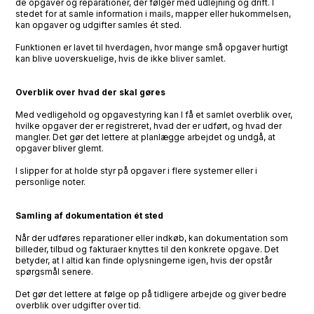
de opgaver og reparationer, der følger med udlejning og drift. I
stedet for at samle information i mails, mapper eller hukommelsen,
kan opgaver og udgifter samles ét sted.
Funktionen er lavet til hverdagen, hvor mange små opgaver hurtigt
kan blive uoverskuelige, hvis de ikke bliver samlet.
Overblik over hvad der skal gøres
Med vedligehold og opgavestyring kan I få et samlet overblik over,
hvilke opgaver der er registreret, hvad der er udført, og hvad der
mangler. Det gør det lettere at planlægge arbejdet og undgå, at
opgaver bliver glemt.
I slipper for at holde styr på opgaver i flere systemer eller i
personlige noter.
Samling af dokumentation ét sted
Når der udføres reparationer eller indkøb, kan dokumentation som
billeder, tilbud og fakturaer knyttes til den konkrete opgave. Det
betyder, at I altid kan finde oplysningerne igen, hvis der opstår
spørgsmål senere.
Det gør det lettere at følge op på tidligere arbejde og giver bedre
overblik over udgifter over tid.