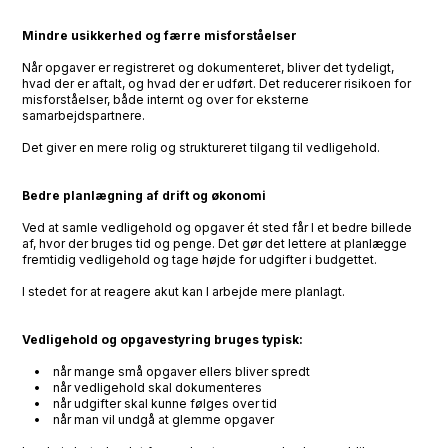
Mindre usikkerhed og færre misforståelser
Når opgaver er registreret og dokumenteret, bliver det tydeligt,
hvad der er aftalt, og hvad der er udført. Det reducerer risikoen for
misforståelser, både internt og over for eksterne
samarbejdspartnere.
Det giver en mere rolig og struktureret tilgang til vedligehold.
Bedre planlægning af drift og økonomi
Ved at samle vedligehold og opgaver ét sted får I et bedre billede
af, hvor der bruges tid og penge. Det gør det lettere at planlægge
fremtidig vedligehold og tage højde for udgifter i budgettet.
I stedet for at reagere akut kan I arbejde mere planlagt.
Vedligehold og opgavestyring bruges typisk:
• når mange små opgaver ellers bliver spredt
• når vedligehold skal dokumenteres
• når udgifter skal kunne følges over tid
• når man vil undgå at glemme opgaver