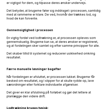
er vigtigst for dem, og tilpasse deres ønsker undervejs.
Det betyder, at brugerne føler sig inddraget i processen, samtidig
med at rammerne er klare. De ved, hvornår der trækkes lod, og
hvad de kan forvente.
Gennemsigtighed i processen
En vigtig fordel ved lodtrækning er, at processen opleves som
gennemskuelig. Brugerne kan se, at deres ønsker er registreret,
og at fordelingen sker samlet og efter samme principper for alle.
Det skaber tillid til systemet og reducerer usikkerhed omkring
resultatet.
Færre manuelle løsninger bagefter
Når fordelingen er afsluttet, er processen lukket. Brugerne får
besked om resultatet, og I slipper for at skulle rydde op, lave
særordninger eller forklare individuelle afgørelser.
Det giver en klar afslutning på forløbet og gør det lettere at
planlægge den videre drift.
Lodtrækning bruges typisk: