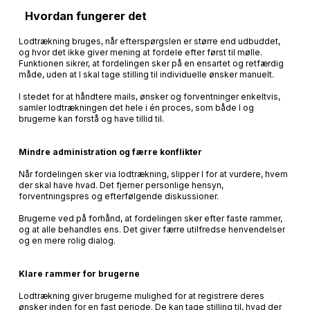
Hvordan fungerer det
Lodtrækning bruges, når efterspørgslen er større end udbuddet,
og hvor det ikke giver mening at fordele efter først til mølle.
Funktionen sikrer, at fordelingen sker på en ensartet og retfærdig
måde, uden at I skal tage stilling til individuelle ønsker manuelt.
I stedet for at håndtere mails, ønsker og forventninger enkeltvis,
samler lodtrækningen det hele i én proces, som både I og
brugerne kan forstå og have tillid til.
Mindre administration og færre konflikter
Når fordelingen sker via lodtrækning, slipper I for at vurdere, hvem
der skal have hvad. Det fjerner personlige hensyn,
forventningspres og efterfølgende diskussioner.
Brugerne ved på forhånd, at fordelingen sker efter faste rammer,
og at alle behandles ens. Det giver færre utilfredse henvendelser
og en mere rolig dialog.
Klare rammer for brugerne
Lodtrækning giver brugerne mulighed for at registrere deres
ønsker inden for en fast periode. De kan tage stilling til, hvad der