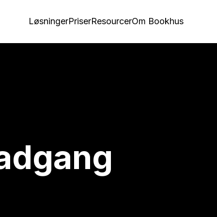
Løsninger
Priser
Resourcer
Om Bookhus
 adgang
ia booking og adgangskontrol.