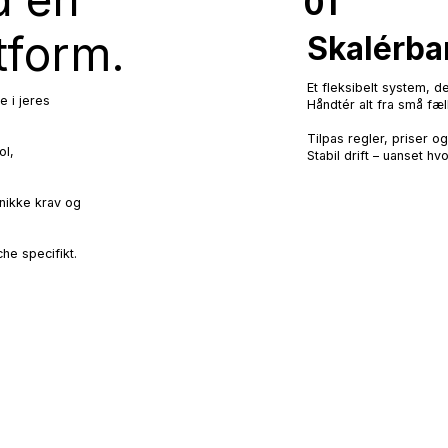
01
tform.
Skalérba
Et fleksibelt system, 
e i jeres
Håndtér alt fra små fæl
Tilpas regler, priser o
ol,
Stabil drift – uanset hv
unikke krav og
he specifikt.