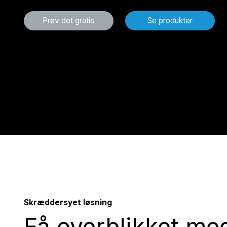
Prøv det gratis
Se produkter
Skræddersyet løsning
Få overblikket me