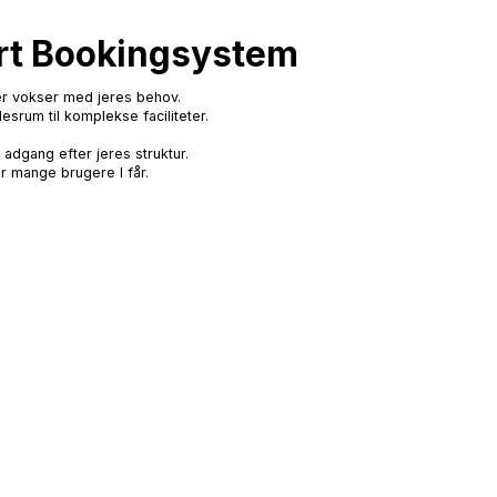
rt Bookingsystem
der vokser med jeres behov.
lesrum til komplekse faciliteter.
g adgang efter jeres struktur.
or mange brugere I får.