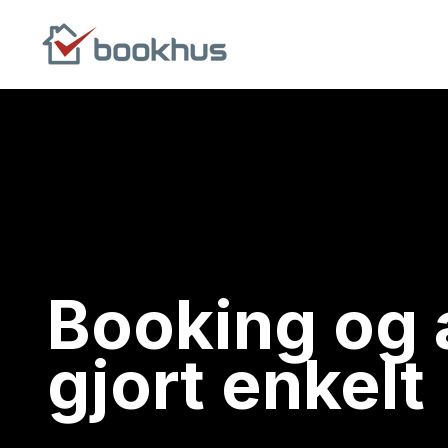
Booking og
gjort enkelt
Giv gæster, beboere og medlemmer adgang til jeres faciliteter v