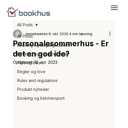
All Posts
jannebeeken
9. okt. 2020
4 min læsning
All Posts
Personalesommerhus - Er
Booking og adgangskontrol
det en god ide?
Booking og Boligforeninger
Opdateret:
12. apr. 2023
Tips og triks
Regler og love
Rules and regulations
Produkt nyheder
Booking og ketchersport