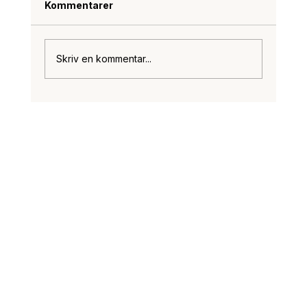
Kommentarer
Skriv en kommentar...
Flere kan nu få glæde af ferieboliger med 
bekendtgørelse