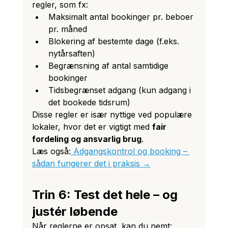
regler, som fx:
Maksimalt antal bookinger pr. beboer 
pr. måned
Blokering af bestemte dage (f.eks. 
nytårsaften)
Begrænsning af antal samtidige 
bookinger
Tidsbegrænset adgang (kun adgang i 
det bookede tidsrum)
Disse regler er især nyttige ved populære 
lokaler, hvor det er vigtigt med 
fair 
fordeling og ansvarlig brug
.
Læs også:
 Adgangskontrol og booking – 
sådan fungerer det i praksis →
Trin 6: Test det hele – og 
justér løbende
Når reglerne er opsat, kan du nemt: