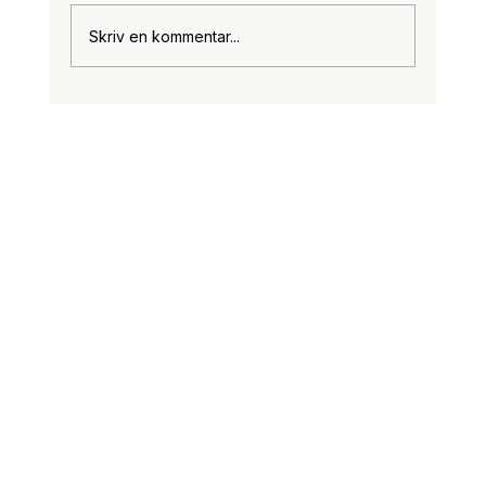
Skriv en kommentar...
Tryghed og regler – hvordan din
boligforening kan styre fester og
arrangementer med Bookhus